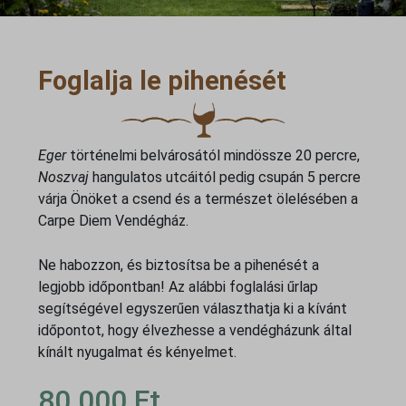
Foglalja le pihenését
Eger
történelmi belvárosától mindössze 20 percre,
Noszvaj
hangulatos utcáitól pedig csupán 5 percre
várja Önöket a csend és a természet ölelésében a
Carpe Diem Vendégház.
Ne habozzon, és biztosítsa be a pihenését a
legjobb időpontban! Az alábbi foglalási űrlap
segítségével egyszerűen választhatja ki a kívánt
időpontot, hogy élvezhesse a vendégházunk által
kínált nyugalmat és kényelmet.
80.000
Ft