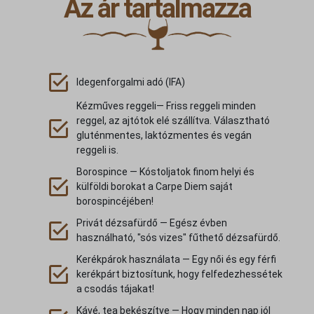
Az ár tartalmazza
Idegenforgalmi adó (IFA)
Kézműves reggeli— Friss reggeli minden
reggel, az ajtótok elé szállítva. Választható
gluténmentes, laktózmentes és vegán
reggeli is.
Borospince — Kóstoljatok finom helyi és
külföldi borokat a Carpe Diem saját
borospincéjében!
Privát dézsafürdő — Egész évben
használható, "sós vizes" fűthető dézsafürdő.
Kerékpárok használata — Egy női és egy férfi
kerékpárt biztosítunk, hogy felfedezhessétek
a csodás tájakat!
Kávé, tea bekészítve — Hogy minden nap jól