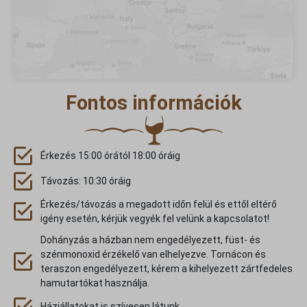
sbjs_current_add
sbjs_first
sbjs_first_add
sbjs_migrations
Fontos információk
sbjs_session
sbjs_udata
tk_ai
Érkezés 15:00 órától 18:00 óráig
tk_qs
Távozás: 10:30 óráig
www.googletagmanager.com
Érkezés/távozás a megadott időn felül és ettől eltérő
igény esetén, kérjük vegyék fel velünk a kapcsolatot!
Dohányzás a házban nem engedélyezett, füst- és
szénmonoxid érzékelő van elhelyezve. Tornácon és
teraszon engedélyezett, kérem a kihelyezett zártfedeles
hamutartókat használja.
Háziállatokat is szívesen látunk.