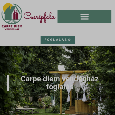
FOGLALÁS
Carpe diem vendégház
foglalás