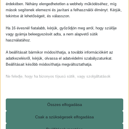
érdekében. Néhány elengedhetetlen a webhely működéséhez, míg
mások segítenek elemezni és javítani a felhasználói élményt. Kérjük,
tekintse át lehetőségeit, és válasszon.
Ha 16 évesnél fiatalabb, kérjük, győződjön meg arról, hogy szülője
vagy gyámja beleegyezését adta, a nem alapvető sütik
használatához.
A beállításait bármikor módosíthatja, a további információkért az
adatkezelésről, kérjük, olvassa el adatvédelmi szabályzatunkat.
Beállításait később módosíthatja megváltoztathatja.
Ne feledje, hogy ha bizonyos típusú sütik, vagy szolgáltatások
letiltása mellett dönt, az befolyásolhatja a webhely által nyújtott
élményét és az általunk kínált szolgáltatásokat.
Alapvető
Összes elfogadása
Az alapvető sütik és szolgáltatások biztosítják az oldal megfelelő
működéséhez. Ezek a sütik és szolgáltatások a GDPR szerint nem
Csak a szükségesek elfogadása
igénylik a felhasználó hozzájárulását.
Részletek megjelenítése