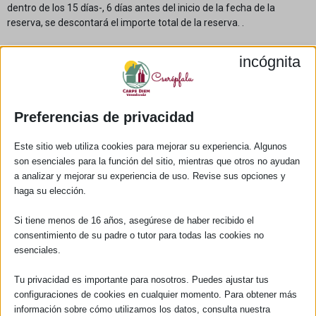
dentro de los 15 días-, 6 días antes del inicio de la fecha de la
reserva, se descontará el importe total de la reserva. .
incógnita
Preferencias de privacidad
Este sitio web utiliza cookies para mejorar su experiencia. Algunos
son esenciales para la función del sitio, mientras que otros no ayudan
a analizar y mejorar su experiencia de uso. Revise sus opciones y
haga su elección.
Nuestra casa de huéspedes en el corazón de Cserépfalu,
en un edificio construido en 1821 y rodeado de gruesos
Si tiene menos de 16 años, asegúrese de haber recibido el
muros de piedra, ofrece un descanso tranquilo y
consentimiento de su padre o tutor para todas las cookies no
confortable para nuestros huéspedes.
esenciales.
Tu privacidad es importante para nosotros. Puedes ajustar tus
configuraciones de cookies en cualquier momento. Para obtener más
Enlaces rápidos
información sobre cómo utilizamos los datos, consulta nuestra