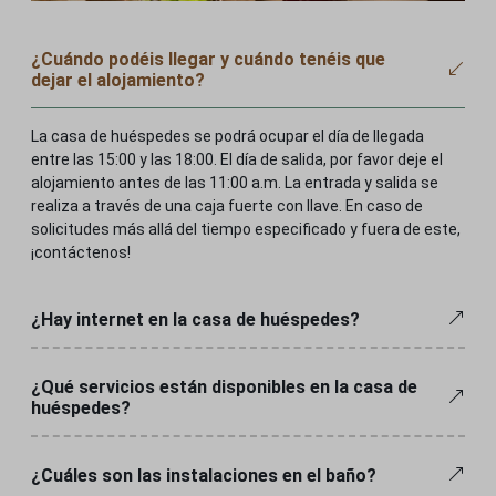
__stripe_mid
con nuestro sitio web.
__stripe_sid
Mostrar detalles
¿Cuándo podéis llegar y cuándo tenéis que
consentimiento de cookies
Marketing
dejar el alojamiento?
_Georgia
Los servicios de marketing son utilizados por anunciantes o
mhcookie
editores de terceros para mostrar anuncios personalizados. Hacen
_Georgia_*
La casa de huéspedes se podrá ocupar el día de llegada
PHPSESSID
esto al rastrear a los visitantes en múltiples sitios web.
entre las 15:00 y las 18:00. El día de salida, por favor deje el
last_pys_bingid
Mostrar detalles
pys_session_entry_referrer
alojamiento antes de las 11:00 a.m. La entrada y salida se
realiza a través de una caja fuerte con llave. En caso de
página de inicio de last_pys
Medio
woocommerce_cart_hash
solicitudes más allá del tiempo especificado y fuera de este,
_fbc
Estas cookies y servicios son necesarios para mostrar ciertos
last_pys_padid
woocommerce_items_in_cart
¡contáctenos!
elementos multimedia, como vídeos integrados, mapas,
_fbp
last_pys_utm_campaign
publicaciones en redes sociales, etc.
wordpress_logged_in_*
last_pys_fbadid
Mostrar detalles
last_pys_utm_content
¿Hay internet en la casa de huéspedes?
wp_woocommerce_session_*
último_pys_gadid
Otros servicios
último_pys_utm_medium
wp-settings-*
fuentes.googleapis.com
Esta categoría incluye todas las cookies, dominios y servicios que
last_pys_utm_source
last_pysTrafficSource
¿Qué servicios están disponibles en la casa de
no están incluidos en otras categorías específicas o que no están
wp-settings-time-*
fuentes.gstatic.com
huéspedes?
último_término_utm_pys
categorizados explícitamente.
pys_advanced_form_data
carpediemvendeghaz.hu
mapas.google.com
Mostrar detalles
pys_fbadid
pys_bingid
www.carpediemvendeghaz.hu
¿Cuáles son las instalaciones en el baño?
pys_gadid
pys_first_visit