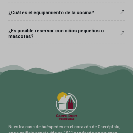
pys_consent
conectar.facebook.net
pys_landing_page
pys_event_referrer
¿Cuál es el equipamiento de la cocina?
pys_padid
ssm_au_c
pys_session_limit
¿Es posible reservar con niños pequeños o
mascotas?
pys_start_session
campaña_utm_pys
pys_utm_content
pys_utm_medium
pys_utm_source
pys_utm_term
pysTrafficSource
sbjs_current
sbjs_current_add
sbjs_primero
Nuestra casa de huéspedes en el corazón de Cserépfalu,
sbjs_first_add