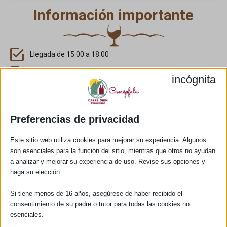
Información importante
Llegada de 15:00 a 18:00
Salida: a las 11:00 a.m.
incógnita
En caso de llegada/salida después de la hora
especificada y otras solicitudes, ¡contáctenos!
No está permitido fumar en la casa, hay detector de
Preferencias de privacidad
humo y monóxido de carbono. Permitido en el porche y la
terraza, utilice los ceniceros cerrados proporcionados.
Este sitio web utiliza cookies para mejorar su experiencia. Algunos
son esenciales para la función del sitio, mientras que otros no ayudan
No puedo aceptar niños debido al diseño de la casa, el
a analizar y mejorar su experiencia de uso. Revise sus opciones y
alojamiento es apto para adultos.
haga su elección.
No puedo aceptar mascotas.
Si tiene menos de 16 años, asegúrese de haber recibido el
Sistema de riego: riegos nocturnos de 23:00 a 6:00 horas,
consentimiento de su padre o tutor para todas las cookies no
en la mitad trasera del jardín a las 9:00 horas.
esenciales.
Ventanas en verano: mantén las ventanas cerradas