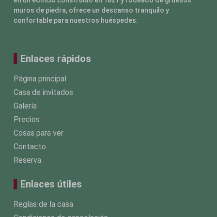
en un edificio construido en 1821 y rodeado de gruesos
muros de piedra, ofrece un descanso tranquilo y
migraciones_sbjs
confortable para nuestros huéspedes.
sesión_sbjs
sbjs_udata
Enlaces rápidos
tk_ai
tk_qs
Página principal
www.googletagmanager.com
Casa de invitados
Galería
Precios
Cosas para ver
Contacto
Reserva
Enlaces útiles
Reglas de la casa