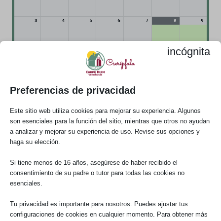
3
4
5
6
7
8
9
10
11
12
13
14
15
16
incógnita
17
18
19
20
21
22
23
TODO EL DÍA
Ocupad
Preferencias de privacidad
o
24
25
26
27
28
29
30
Este sitio web utiliza cookies para mejorar su experiencia. Algunos
son esenciales para la función del sitio, mientras que otros no ayudan
31
a analizar y mejorar su experiencia de uso. Revise sus opciones y
haga su elección.
Si tiene menos de 16 años, asegúrese de haber recibido el
consentimiento de su padre o tutor para todas las cookies no
esenciales.
Tu privacidad es importante para nosotros. Puedes ajustar tus
Precios
configuraciones de cookies en cualquier momento. Para obtener más