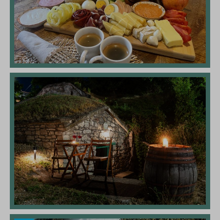
sesión_sbjs
sbjs_udata
tk_ai
tk_qs
www.googletagmanager.com