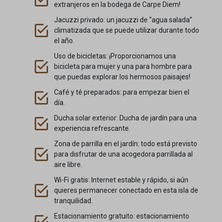
extranjeros en la bodega de Carpe Diem!
consentimiento de cookies
Marketing
_Georgia
Los servicios de marketing son utilizados por anunciantes o
Jacuzzi privado: un jacuzzi de “agua salada”
mhcookie
editores de terceros para mostrar anuncios personalizados. Hacen
climatizada que se puede utilizar durante todo
_Georgia_*
PHPSESSID
esto al rastrear a los visitantes en múltiples sitios web.
el año.
last_pys_bingid
Mostrar detalles
pys_session_entry_referrer
Uso de bicicletas: ¡Proporcionamos una
bicicleta para mujer y una para hombre para
página de inicio de last_pys
Medio
woocommerce_cart_hash
que puedas explorar los hermosos paisajes!
_fbc
Estas cookies y servicios son necesarios para mostrar ciertos
last_pys_padid
woocommerce_items_in_cart
elementos multimedia, como vídeos integrados, mapas,
Café y té preparados: para empezar bien el
_fbp
last_pys_utm_campaign
publicaciones en redes sociales, etc.
wordpress_logged_in_*
día.
last_pys_fbadid
Mostrar detalles
last_pys_utm_content
Ducha solar exterior: Ducha de jardín para una
wp_woocommerce_session_*
último_pys_gadid
Otros servicios
experiencia refrescante.
último_pys_utm_medium
wp-settings-*
fuentes.googleapis.com
Esta categoría incluye todas las cookies, dominios y servicios que
last_pys_utm_source
Zona de parrilla en el jardín: todo está previsto
last_pysTrafficSource
no están incluidos en otras categorías específicas o que no están
wp-settings-time-*
fuentes.gstatic.com
para disfrutar de una acogedora parrillada al
último_término_utm_pys
categorizados explícitamente.
pys_advanced_form_data
aire libre.
carpediemvendeghaz.hu
mapas.google.com
Mostrar detalles
pys_fbadid
pys_bingid
Wi-Fi gratis: Internet estable y rápido, si aún
www.carpediemvendeghaz.hu
pys_gadid
quieres permanecer conectado en esta isla de
pys_first_visit
pys_consent
tranquilidad.
conectar.facebook.net
pys_landing_page
pys_event_referrer
Estacionamiento gratuito: estacionamiento