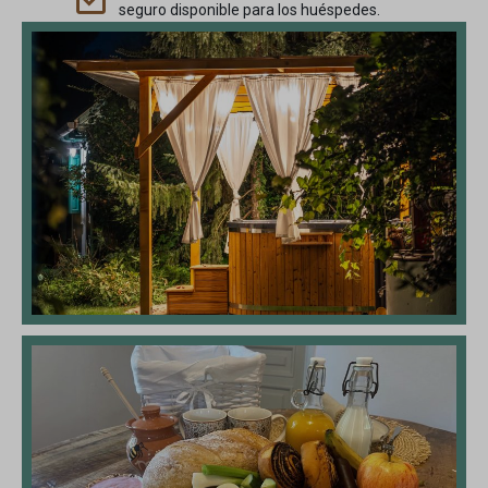
pys_padid
seguro disponible para los huéspedes.
ssm_au_c
pys_session_limit
pys_start_session
campaña_utm_pys
pys_utm_content
pys_utm_medium
pys_utm_source
pys_utm_term
pysTrafficSource
sbjs_current
sbjs_current_add
sbjs_primero
sbjs_first_add
migraciones_sbjs